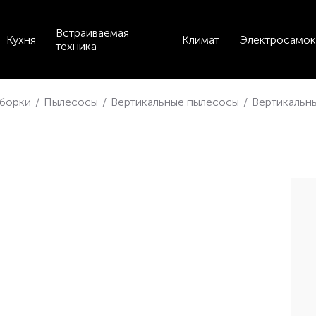
Встраиваемая
Кухня
Климат
Электросамок
техника
уборки
/
Пылесосы
/
Вертикальные пылесосы
/
Вертикальны