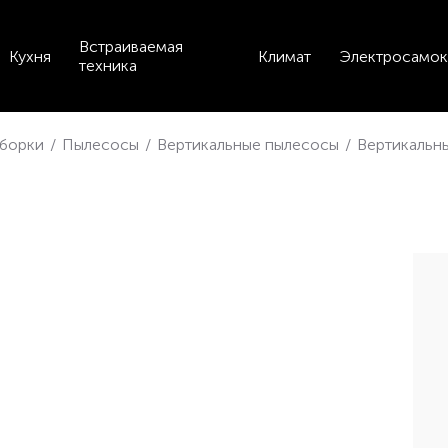
Встраиваемая
Кухня
Климат
Электросамок
техника
уборки
/
Пылесосы
/
Вертикальные пылесосы
/
Вертикальны