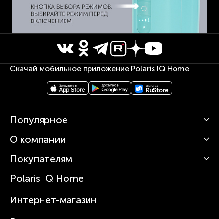
Скачай мобильное приложение Polaris IQ Home
Популярное
О компании
Кофемашины
Роботы-пылесосы
Покупателям
О Polaris
Вертикальные пылесосы
Новости
Зубные щетки и ирригаторы
Polaris IQ Home
Сервисные центры
Статьи
Чайники
Гарантийное обслуживание
Интернет-магазин
Увлажнители
Где купить
Блендеры и миксеры