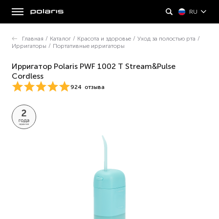
RU
Главная
/
Каталог
/
Красота и здоровье
/
Уход за полостью рта
/
Ирригаторы
/
Портативные ирригаторы
Ирригатор Polaris PWF 1002 T Stream
&
Pulse
Cordless
924
отзыва