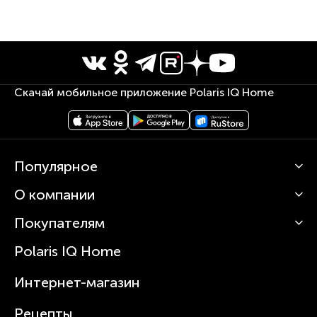
Скачай мобильное приложение Polaris IQ Home
Популярное
О компании
Кофемашины
Роботы-пылесосы
Покупателям
О Polaris
Вертикальные пылесосы
Новости
Зубные щетки и ирригаторы
Polaris IQ Home
Сервисные центры
Статьи
Чайники
Гарантийное обслуживание
Интернет-магазин
Увлажнители
Где купить
Блендеры и миксеры
Рецепты