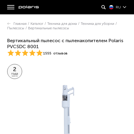
RU
Главная
/
Каталог
/
Техника для дома
/
Техника для уборки
/
Пылесосы
/
Вертикальные пылесосы
Вертикальный пылесос с пыленакопителем Polaris
PVCSDC 8001
1555
отзывов