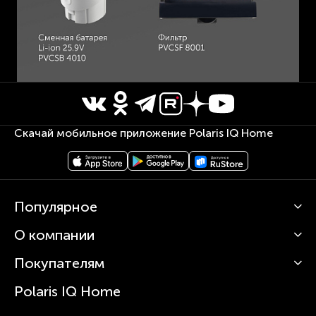
Скачай мобильное приложение Polaris IQ Home
Популярное
О компании
Кофемашины
Роботы-пылесосы
Покупателям
О Polaris
Вертикальные пылесосы
Новости
Зубные щетки и ирригаторы
Polaris IQ Home
Сервисные центры
Статьи
Чайники
Гарантийное обслуживание