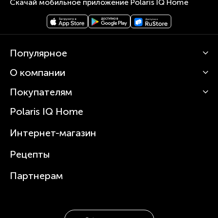
Скачай мобильное приложение Polaris IQ Home
Популярное
О компании
Кофемашины
Роботы-пылесосы
Покупателям
О Polaris
Вертикальные пылесосы
Новости
Зубные щетки и ирригаторы
Polaris IQ Home
Сервисные центры
Статьи
Чайники
Гарантийное обслуживание
Интернет-магазин
Увлажнители
Где купить
Блендеры и миксеры
Рецепты
Посуда
Партнерам