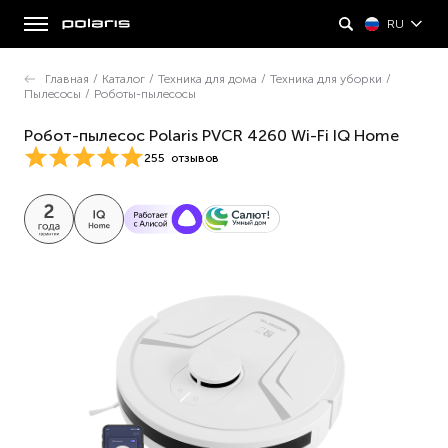
RU
Главная
/
Каталог
/
Техника для дома
/
Техника для уборки
/
Пылесосы
/
Роботы-пылесосы
Робот-пылесос Polaris PVCR 4260 Wi-Fi IQ Home
255
отзывов