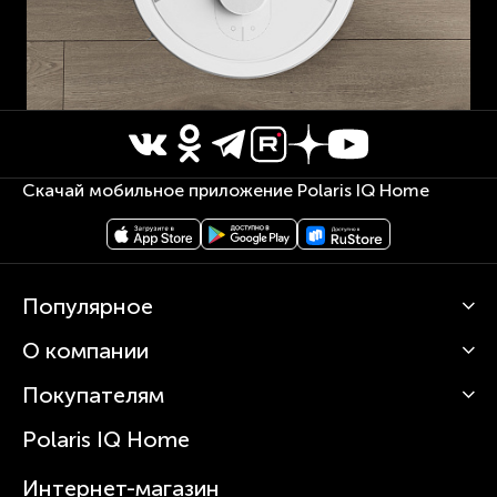
Скачай мобильное приложение Polaris IQ Home
Популярное
О компании
Кофемашины
Роботы-пылесосы
Покупателям
О Polaris
Вертикальные пылесосы
Новости
Зубные щетки и ирригаторы
Polaris IQ Home
Сервисные центры
Статьи
Чайники
Гарантийное обслуживание
Интернет-магазин
Увлажнители
Где купить