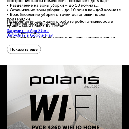
построения карты помещения, сохраняет до 5 карт
• Разделение на зоны уборки – до 10 комнат.
• Ограничение зоны уборки - до 10 зон в каждой комнате.
• Возобновление уборки с точки остановки после
подзарядки.
Подробная информация о работе робота-пылесоса в
• Расписание уборки: часы, дни.
приложении Polaris IQ Home:
Загрузить в App Store
Wi-Fi управление:
Загрузить в Google Play
• Управление из любой точки мира через приложение в
телефоне;
• Неограниченное количество пользователей;
Показать еще
• Без дополнительного оборудования.
Возможности:
• Сухая, влажная и комбинированная автоматическая
уборка;
• Отправка на уборку в заданной точке в 1 клик
• Время работы: до 140 минут.
Li-ion батарея 3200 мАч - площадь уборки 150 м² на
одной зарядке.
Мощность всасывания 4000 Па
Режимы уборки: 3.
Режимы мощности: 4.
Электрощетка.
Боковая щетка для эффективной уборки.
НЕРА-фильтр.
Объем контейнера для пыли: 0,3 л.