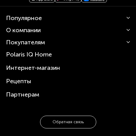
Популярное
О компании
Кофемашины
Роботы-пылесосы
Покупателям
О Polaris
Вертикальные пылесосы
Новости
Зубные щетки и ирригаторы
Polaris IQ Home
Сервисные центры
Статьи
Чайники
Гарантийное обслуживание
Интернет-магазин
Увлажнители
Где купить
Блендеры и миксеры
Рецепты
Посуда
Партнерам
Обратная связь