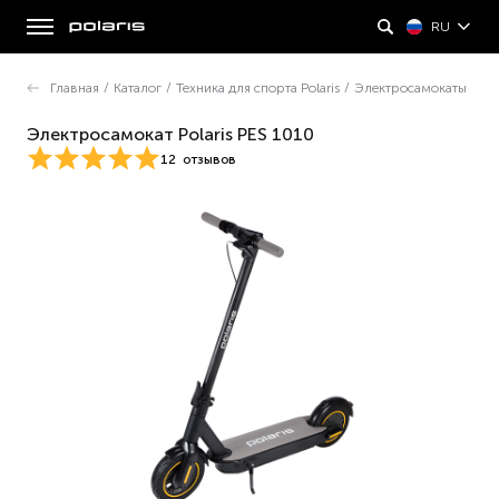
RU
Главная
/
Каталог
/
Техника для спорта Polaris
/
Электросамокаты
Электросамокат Polaris PES 1010
12
отзывов