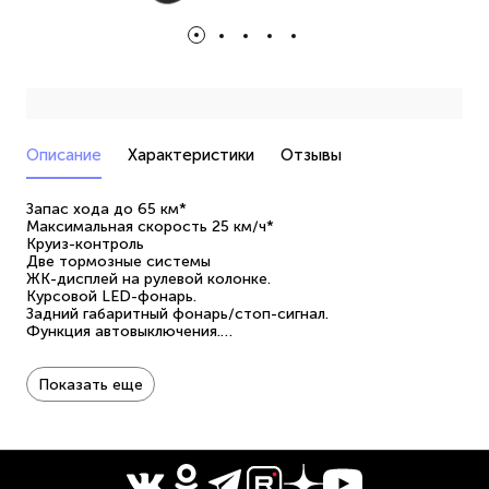
Описание
Характеристики
Отзывы
Запас хода до 65 км*
Максимальная скорость 25 км/ч*
Круиз-контроль
Две тормозные системы
ЖК-дисплей на рулевой колонке.
Курсовой LED-фонарь.
Задний габаритный фонарь/стоп-сигнал.
Функция автовыключения.
Низкий центр тяжести (батарея в платформе).
Резиновая накладка на платформе.
Время зарядки 7-8 часов.
Показать еще
* На максимально возможную скорость и запас хода
влияет множество параметров, например, вес
пользователя, уровень заряда аккумулятора, рельеф
местности и пр.