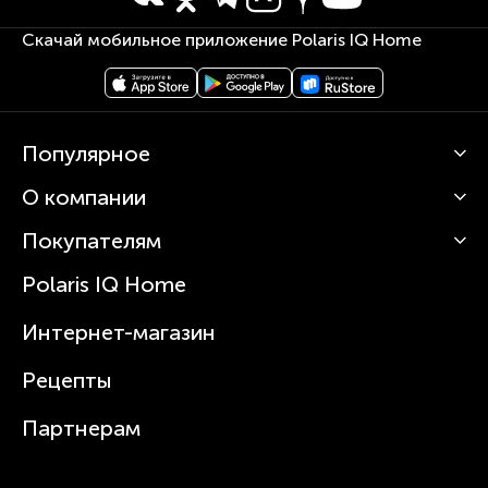
Скачай мобильное приложение Polaris IQ Home
Популярное
О компании
Кофемашины
Роботы-пылесосы
Покупателям
О Polaris
Вертикальные пылесосы
Новости
Зубные щетки и ирригаторы
Polaris IQ Home
Сервисные центры
Статьи
Чайники
Гарантийное обслуживание
Интернет-магазин
Увлажнители
Где купить
Блендеры и миксеры
Рецепты
Посуда
Партнерам