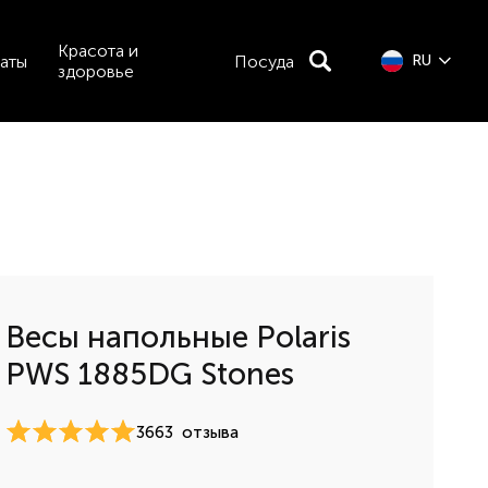
Красота и
аты
Посуда
RU
здоровье
Весы напольные Polaris
PWS 1885DG Stones
3663
отзыва