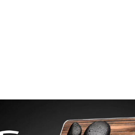
ного веса.
комплект).