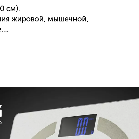
0 см).
ния жировой, мышечной,
.
 мобильным устройствами на
uetooth.
лючение.
ного веса.
мплект).