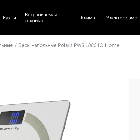
Встраиваемая
Кухня
Климат
Электросамок
техника
льные
/
Весы напольные Polaris PWS 1886 IQ Home