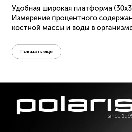
Удобная широкая платформа (30х3
Измерение процентного содержа
костной массы и воды в организме
Расчет индекса массы тела BMI.
Автоматическая синхронизация с
Показать еще
базе Android и iOS посредством Bl
ЖК-дисплей с подсветкой.
Автоматическое включение и отк
Индикация работы батареек.
Индикация превышения максималь
Питание: 2 х 1,5V AAA (входят в ко
Максимальный вес: 200 кг.
Цена деления: 0,1 кг.