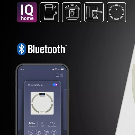
Подробная информация о работе 
Polaris IQ Home:
Загрузить в App Store
Загрузить в Google Play