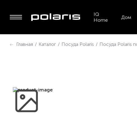
IQ
Дом
Home
Главная
/
Каталог
/
Посуда Polaris
/
Посуда Polaris 