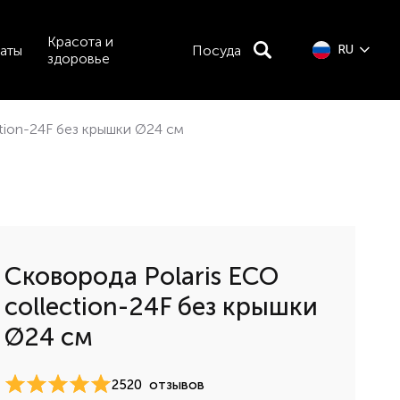
Красота и
аты
Посуда
RU
здоровье
tion-24F без крышки Ø24 см
Сковорода Polaris ECO
collection-24F без крышки
Ø24 см
2520
отзывов