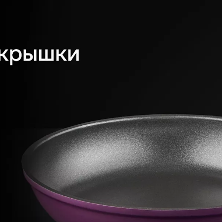
ности, которое позволяет легко
да без лишнего труда и
О УХОДУ