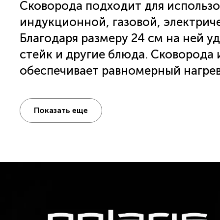
Cковорода подходит для использов
индукционной, газовой, электрич
Благодаря размеру 24 см на ней у
стейк и другие блюда. Сковорода
обеспечивает равномерный нагрев
Надежный материал кухонной пос
обеспечивает долгий срок службы
Показать еще
антипригарному покрытию Eco She
добавления PFOA, можно готовит
количеством масла или без него.
дополнительно повышает ее надеж
оснащена эргономичной бакелитов
Touch. Благодаря этому покрытию 
нагревается во время использовани