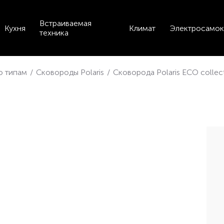
Встраиваемая
Кухня
Климат
Электросамок
техника
по типам
/
Сковороды Polaris
/
Сковорода Polaris ECO collec