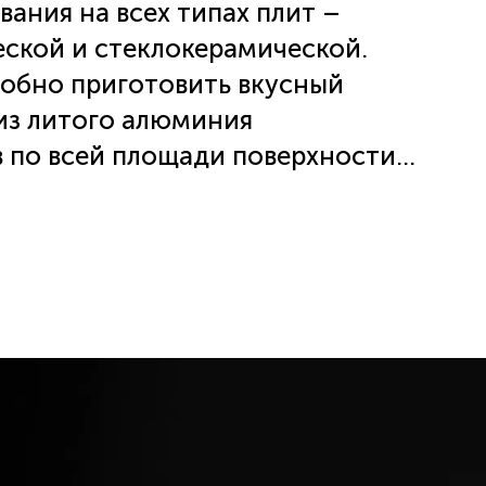
ания на всех типах плит –
еской и стеклокерамической.
добно приготовить вкусный
 из литого алюминия
 по всей площади поверхности.
уды для приготовления
. Благодаря инновационному
ll-3X, которое не содержит
ь пищу с минимальным
 Термостойкое внешнее покрытие
ность. Сковорода 24 см
ой ручкой с покрытием Soft
ручка не скользит и не
я. Посуда Polaris - идеальное