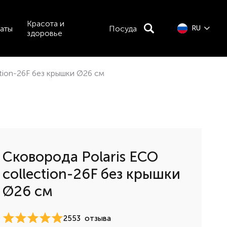
Красота и
аты
Посуда
RU
здоровье
tion-26F без крышки Ø26 см
Сковорода Polaris ECO
collection-26F без крышки
Ø26 см
2553
отзыва