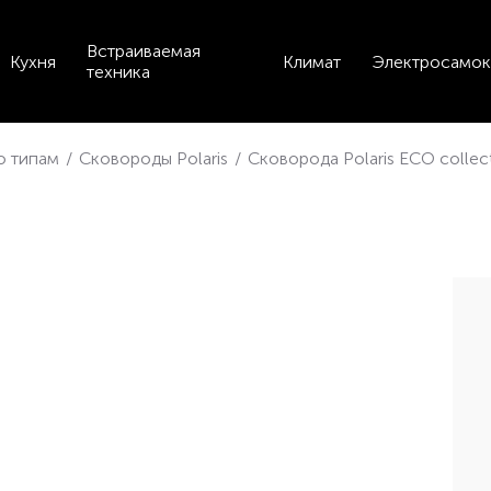
Встраиваемая
Кухня
Климат
Электросамок
техника
по типам
/
Сковороды Polaris
/
Сковорода Polaris ECO collec