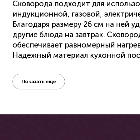
Cковорода подходит для использов
индукционной, газовой, электрич
Благодаря размеру 26 см на ней у
другие блюда на завтрак. Сковор
обеспечивает равномерный нагрев
Надежный материал кухонной пос
обеспечивает долгий срок службы
ПОСМОТРЕТЬ РЕКОМЕНДАЦИИ П
антипригарному покрытию Eco She
Показать еще
добавления PFOA, можно готовит
количеством масла или без него.
дополнительно повышает ее надеж
оснащена эргономичной бакелитов
Touch. Благодаря этому покрытию 
нагревается во время использовани