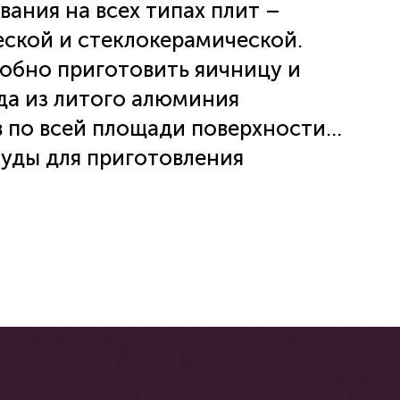
ания на всех типах плит –
еской и стеклокерамической.
добно приготовить яичницу и
ода из литого алюминия
 по всей площади поверхности.
уды для приготовления
. Благодаря инновационному
О УХОДУ
ll-3X, которое не содержит
ь пищу с минимальным
 Термостойкое внешнее покрытие
ность. Сковорода 26 см
ой ручкой с покрытием Soft
ручка не скользит и не
я. Посуда Polaris - идеальное