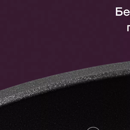
сочетание качества и функциональ
и быстро приготовить вкусные блю
времени.