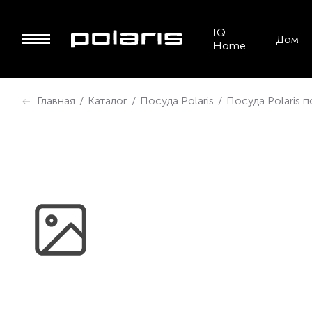
IQ
Дом
Home
Главная
/
Каталог
/
Посуда Polaris
/
Посуда Polaris 