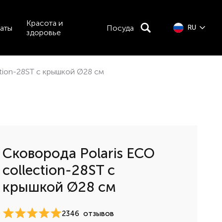
Красота и
аты
Посуда
RU
здоровье
ction-28ST с крышкой Ø28 см
Сковорода Polaris ECO
collection-28ST с
крышкой Ø28 см
2346
отзывов