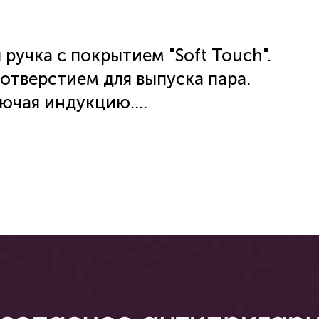
ручка с покрытием "Soft Touch".
отверстием для выпуска пара.
лючая индукцию.
ris на вашей индукционной
нструкции к плите минимальный
для каждой конфорки. Диаметр
ках.
О УХОДУ