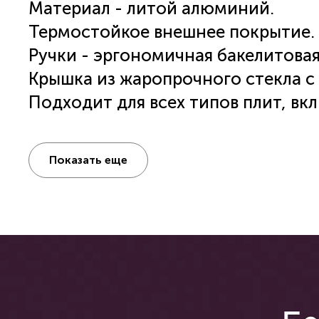
Материал - литой алюминий.
Термостойкое внешнее покрытие.
Ручки - эргономичная бакелитовая 
Крышка из жаропрочного стекла с 
Подходит для всех типов плит, вк
Для надёжной работы посуды Pola
плите, обязательно уточните в и
Показать еще
допустимый диаметр дна посуды 
дна посуды указан в характеристи
ПОСМОТРЕТЬ РЕКОМЕНДАЦИИ П