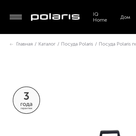
IQ
Дом
Home
Главная
/
Каталог
/
Посуда Polaris
/
Посуда Polaris 