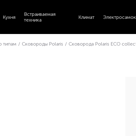
Встраиваемая
Кухня
Климат
Электросамок
техника
по типам
/
Сковороды Polaris
/
Сковорода Polaris ECO colle