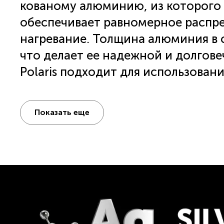
кованому алюминию, из которого 
обеспечивает равномерное распре
нагревание. Толщина алюминия в с
что делает ее надежной и долговечной. Антипригарная 
Polaris подходит для использован
стеклокерамических и электрическ
28 см она вмещает достаточное к
Показать еще
большой семьи. Инновационное а
сковороды состоит из 3 слоев с д
PROTECT, что обеспечивает прочн
царапинам. Такое покрытие делае
гладкой и предотвращает пригоран
готовить без использования масл
также обладает термостойким вн