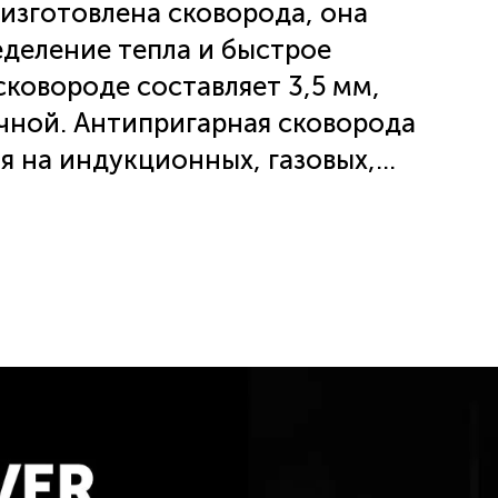
изготовлена сковорода, она
деление тепла и быстрое
ковороде составляет 3,5 мм,
сковорода
ия на индукционных, газовых,
их плитах. Благодаря размеру
оличество продуктов для
нтипригарное покрытие
обавлением серебра SILVER
ость покрытия и устойчивость к
т поверхность сковороды
ие пищи, что позволяет легко
а. Антипригарное покрытие
ешним покрытием, что делает