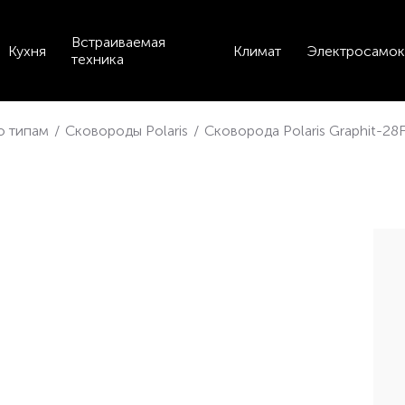
Встраиваемая
Кухня
Климат
Электросамок
техника
по типам
/
Сковороды Polaris
/
Сковорода Polaris Graphit-28