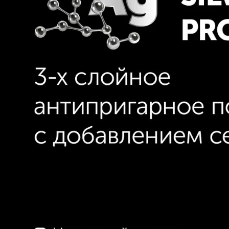
сковороду особенно долговечной 
Бакелитовая ручка сковороды име
покрыта материалом Soft Touch, 
нагревание и делает ее нескользя
комфортно удерживать сковороду 
на высоких температурах. Антипри
незаменимая посуда для вашей ку
покрытие, качественные материа
делают ее отличным выбором для
блюд. Сковорода Polaris может ис
кастрюлями серии Graphit для при
супов. Серия Graphit состоит из: ка
ковша 1,6 л., сковород на 28 см, 26