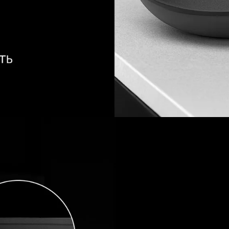
р для приготовления надежного
т Polaris. Приобретайте
у для кухни Polaris и сделайте
лее удобными и приятными!
О УХОДУ