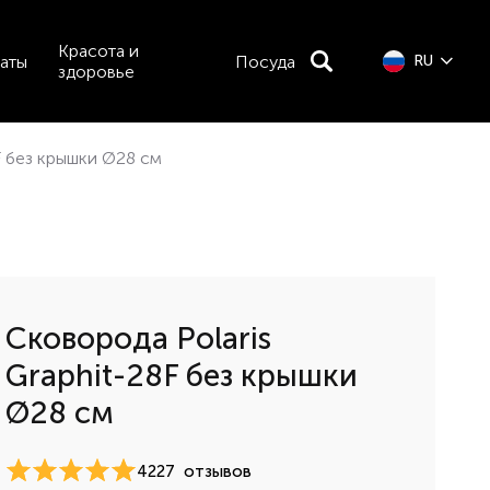
Красота и
аты
Посуда
RU
здоровье
F без крышки Ø28 см
Сковорода Polaris
Graphit-28F без крышки
Ø28 см
4227
отзывов