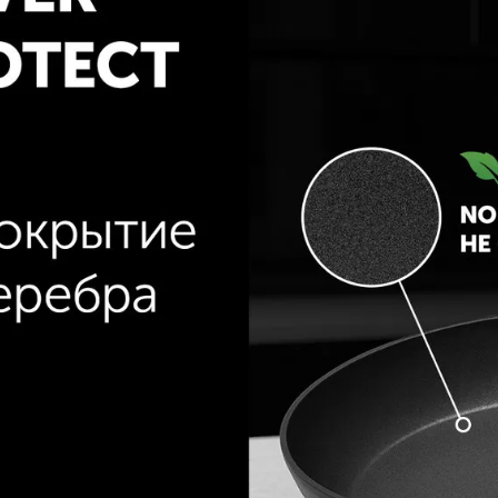
и удобной в использовании.
ет эргономичный дизайн и
который предотвращает
щей. Таким образом, вы можете
даже во время приготовления
гарная сковорода 28 см - это
хни. Ее прочное антипригарное
лы и эргономичный дизайн
 приготовления разнообразных
пользоваться в сочетании с
готовления различных соусов и
стрюли 4,4 л., кастрюли 2,2 л.,
 см, 24 см, 20 см. Таким