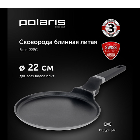
обеспечивает удобное перемешивание пищи во время
приготовления.
Эргономичная ручка с покрытием "Soft Touch" не
скользит в руке и не нагревается в процессе
приготовления.
Подходит для интенсивного использования.
Подходит для всех видов плит, включая индукцию.
Серия состоит из: ковша 1,45 л., кастрюли 2,5 л.,
кастрюли 4,3 л., сковород 20 см, 24 см, 26 см, 28 см.,
блинной сковороды 22 см.
Соберите свой набор для приготовления надежного
качества и стильного дизайна.
ПОСМОТРЕТЬ РЕКОМЕНДАЦИИ ПО УХОДУ
Посуда Polaris - идеальное сочетание качества и
функциональности, которое позволяет легко и быстро
приготовить вкусные блюда без лишнего труда и времени.