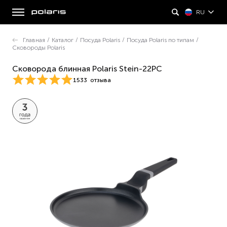
RU
Главная
/
Каталог
/
Посуда Polaris
/
Посуда Polaris по типам
/
Сковороды Polaris
Сковорода блинная Polaris Stein-22PC
1533
отзыва