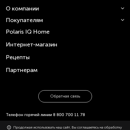
О компании
Кофемашины
Роботы-пылесосы
Покупателям
О Polaris
Вертикальные пылесосы
Новости
Зубные щетки и ирригаторы
Polaris IQ Home
Сервисные центры
Статьи
Чайники
Гарантийное обслуживание
Интернет-магазин
Увлажнители
Где купить
Блендеры и миксеры
Рецепты
Посуда
Партнерам
Обратная связь
Телефон горячей линии
8 800 700 11 78
© 2006-2026 «Polaris». Все права защищены. Использование
Продолжая использовать наш сайт, Вы соглашаетесь на обработку