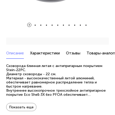
Описание
Характеристики
Отзывы
Товары-аналог
Сковорода блинная литая с антипригарным покрытием
Stein-22PC.
Диаметр сковороды - 22 см.
Материал - высококачественный литой алюминий,
обеспечивает равномерное распределение тепла и
быстрое нагревание.
Внутреннее высокопрочное трехслойное антипригарное
покрытие Eco Shell-3X без PFOA обеспечивает
непревзойденную стойкость к царапинам.
Термостойкое внешнее покрытие.
Специальное утолщенное дно 5 мм обеспечивает
Показать еще
быстрый и равномерный нагрев посуды. Закругленный борт