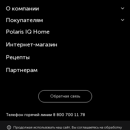
О компании
Кофемашины
Роботы-пылесосы
Покупателям
О Polaris
Вертикальные пылесосы
Новости
Зубные щетки и ирригаторы
Polaris IQ Home
Сервисные центры
Статьи
Чайники
Гарантийное обслуживание
Интернет-магазин
Увлажнители
Где купить
Блендеры и миксеры
Рецепты
Посуда
Партнерам
Обратная связь
Телефон горячей линии
8 800 700 11 78
© 2006-2026 «Polaris». Все права защищены. Использование
Продолжая использовать наш сайт, Вы соглашаетесь на обработку