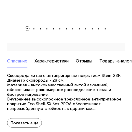
Описание
Характеристики
Отзывы
Товары-аналог
Сковорода литая с антипригарным покрытием Stein-28F.
Диаметр сковороды - 28 см.
Материал - высококачественный литой алюминий,
обеспечивает равномерное распределение тепла и
быстрое нагревание.
Внутреннее высокопрочное трехслойное антипригарное
покрытие Eco Shell-3X без PFOA обеспечивает
непревзойденную стойкость к царапинам.
Термостойкое внешнее покрытие.
Специальное утолщенное дно 5 мм обеспечивает
быстрый и равномерный нагрев посуды. Закругленный борт
Показать еще
обеспечивает удобное перемешивание пищи во время