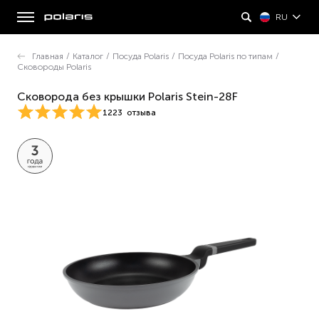
RU
Главная
/
Каталог
/
Посуда Polaris
/
Посуда Polaris по типам
/
Сковороды Polaris
Сковорода без крышки Polaris Stein-28F
1223
отзыва