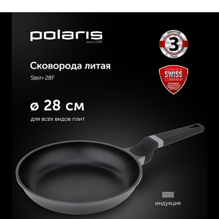
приготовления.
Эргономичная ручка с покрытием "Soft Touch" не
скользит в руке и не нагревается в процессе
приготовления.
Подходит для интенсивного использования.
Подходит для всех видов плит, включая индукцию.
Серия состоит из: ковша 1,45 л., кастрюли 2,5 л.,
кастрюли 4,3 л., сковород 20 см, 24 см, 26 см, 28 см.,
блинной сковороды 22 см.
Соберите свой набор для приготовления надежного
качества и стильного дизайна.
ПОСМОТРЕТЬ РЕКОМЕНДАЦИИ ПО УХОДУ
Посуда Polaris - идеальное сочетание качества и
функциональности, которое позволяет легко и быстро
приготовить вкусные блюда без лишнего труда и времени.