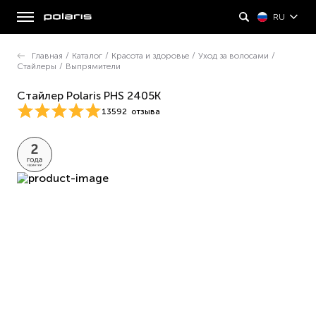
RU
Главная
/
Каталог
/
Красота и здоровье
/
Уход за волосами
/
Стайлеры
/
Выпрямители
Стайлер Polaris PHS 2405K
13592
отзыва