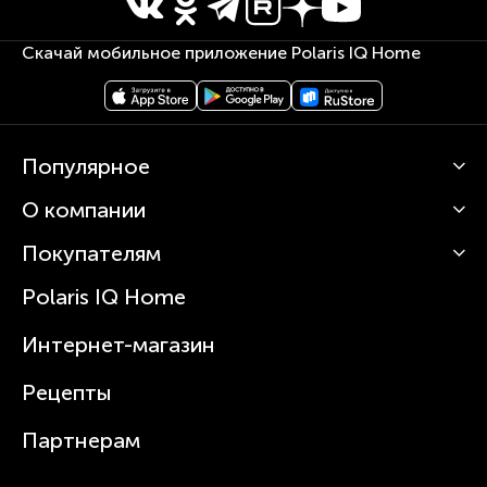
Скачай мобильное приложение Polaris IQ Home
Популярное
О компании
Кофемашины
Роботы-пылесосы
Покупателям
О Polaris
Вертикальные пылесосы
Новости
Зубные щетки и ирригаторы
Polaris IQ Home
Сервисные центры
Статьи
Чайники
Гарантийное обслуживание
Интернет-магазин
Увлажнители
Где купить
Блендеры и миксеры
Рецепты
Посуда
Партнерам