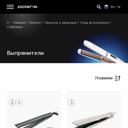
RU
Главная
/
Каталог
/
Красота и здоровье
/
Уход за волосами
/
Стайлеры
Выпрямители
Новинки