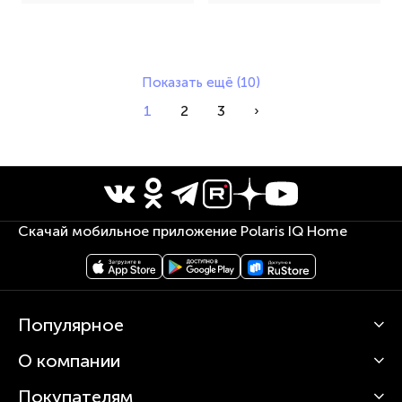
Показать ещё (10)
1
2
3
›
Скачай мобильное приложение Polaris IQ Home
Популярное
О компании
Кофемашины
Роботы-пылесосы
Покупателям
О Polaris