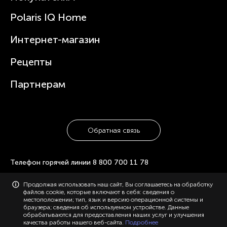
Вертикальные пылесосы
Новости
Зубные щетки и ирригаторы
Polaris IQ Home
Сервисные центры
Статьи
Чайники
Гарантийное обслуживание
Интернет-магазин
Увлажнители
Где купить
Блендеры и миксеры
Рецепты
Посуда
Партнерам
Обратная связь
Телефон горячей линии
8 800 700 11 78
© 2006-2026 «Polaris». Все права защищены. Использование
Продолжая использовать наш сайт, Вы соглашаетесь на обработку
материалов с сайта polaris.ru возможно только с разрешения
файлов cookie, которые включают в себя: сведения о
администрации, с указанием активной ссылки на сайт.
местоположении; тип, язык и версию операционной системы и
Конфиденциальность
браузера; сведения об используемом устройстве. Данные
Карта сайта
обрабатываются для предоставления наших услуг и улучшения
качества работы нашего веб-сайта.
Подробнее