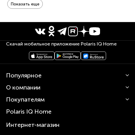
Петля для подвешивания;
Показать еще
Термо-косметичка, термоковрик, перчатка.
Гарантия 3 года.
Скачай мобильное приложение Polaris IQ Home
Популярное
О компании
Кофемашины
Роботы-пылесосы
Покупателям
О Polaris
Вертикальные пылесосы
Новости
Зубные щетки и ирригаторы
Polaris IQ Home
Сервисные центры
Статьи
Чайники
Гарантийное обслуживание
Интернет-магазин
Увлажнители
Где купить
Блендеры и миксеры