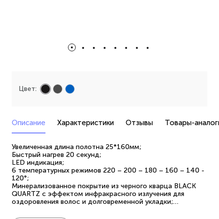
Цвет:
Описание
Характеристики
Отзывы
Товары-аналог
Увеличенная длина полотна 25*160мм;
Быстрый нагрев 20 секунд;
LED индикация;
6 температурных режимов 220 – 200 – 180 – 160 – 140 -
120°;
Минерализованное покрытие из черного кварца BLACK
QUARTZ с эффектом инфракрасного излучения для
оздоровления волос и долговременной укладки;
Защита от перегрева - автоотключение через 60 мин;
Вращающийся усиленный резиновый шнур 360° - 3 м;