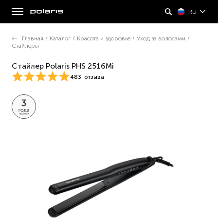
RU
Главная
/
Каталог
/
Красота и здоровье
/
Уход за волосами
/
Стайлеры
Стайлер Polaris PHS 2516Mi
483
отзыва