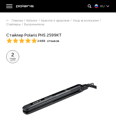
RU
Главная
/
Каталог
/
Красота и здоровье
/
Уход за волосами
/
Стайлеры
/
Выпрямители
Стайлер Polaris PHS 2599KT
2488
отзывов