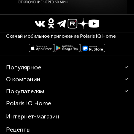
Скачай мобильное приложение Polaris IQ Home
Популярное
О компании
Кофемашины
Роботы-пылесосы
Покупателям
О Polaris
Вертикальные пылесосы
Новости
Зубные щетки и ирригаторы
Polaris IQ Home
Сервисные центры
Статьи
Чайники
Гарантийное обслуживание
Интернет-магазин
Увлажнители
Где купить
Блендеры и миксеры
Рецепты
Посуда