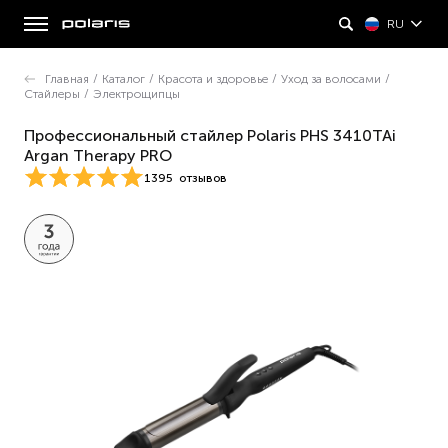
RU
Главная
/
Каталог
/
Красота и здоровье
/
Уход за волосами
/
Стайлеры
/
Электрощипцы
Профессиональный cтайлер Polaris PHS 3410TAi
Argan Therapy PRO
1395
отзывов