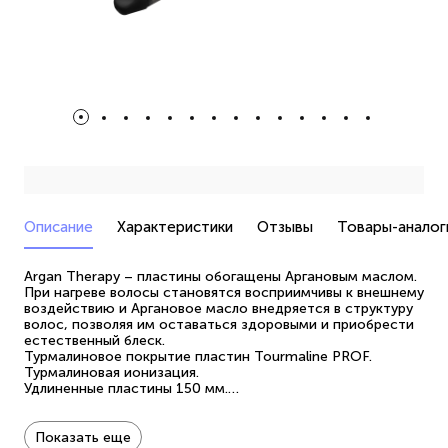
Описание
Характеристики
Отзывы
Товары-аналог
Argan Therapy – пластины обогащены Аргановым маслом.
При нагреве волосы становятся восприимчивы к внешнему
воздействию и Аргановое масло внедряется в структуру
волос, позволяя им оставаться здоровыми и приобрести
естественный блеск.
Турмалиновое покрытие пластин Tourmaline PROF.
Турмалиновая ионизация.
Удлиненные пластины 150 мм.
Регулировка температуры 120-220 ⁰С.
Шарнирное вращение шнура на 360⁰.
Автоотключение через 60 минут.
Показать еще