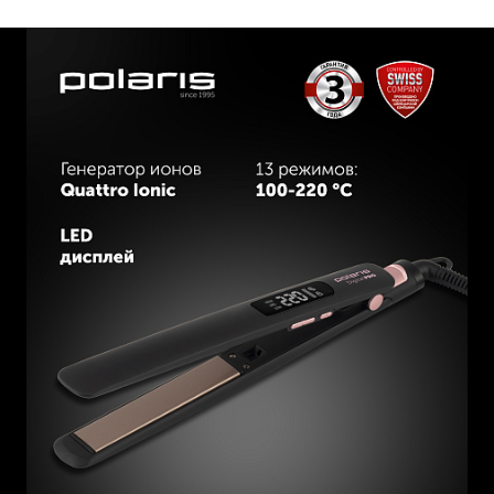
равномерного нагрева.
Увеличенный размер пластин 25*120 мм.
Подходит для использования в любой стране мира 110-
240V.
Цифровой LED дисплей
12 режимов нагрева: 100-220 ⁰С с шагом температуры
10⁰С
Быстрый нагрев 15 сек (до 140⁰С)
Фиксация корпуса в закрытом положении.
Шнур 2 м с шарнирным вращением на 360°.
Петелька для подвешивания.
Защита от перегрева.
Автоотключение через 60 мин.