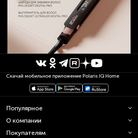
Скачай мобильное приложение Polaris IQ Home
Популярное
О компании
Кофемашины
Роботы-пылесосы
Покупателям
О Polaris
Вертикальные пылесосы