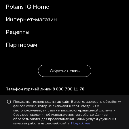
Новости
Зубные щетки и ирригаторы
Polaris IQ Home
Сервисные центры
Статьи
Чайники
Гарантийное обслуживание
Интернет-магазин
Увлажнители
Где купить
Блендеры и миксеры
Рецепты
Посуда
Партнерам
Обратная связь
Телефон горячей линии
8 800 700 11 78
Продолжая использовать наш сайт, Вы соглашаетесь на обработку
© 2006-2026 «Polaris». Все права защищены. Использование
файлов cookie, которые включают в себя: сведения о
материалов с сайта polaris.ru возможно только с разрешения
местоположении; тип, язык и версию операционной системы и
администрации, с указанием активной ссылки на сайт.
браузера; сведения об используемом устройстве. Данные
Конфиденциальность
Карта сайта
обрабатываются для предоставления наших услуг и улучшения
качества работы нашего веб-сайта.
Подробнее