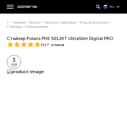
RU
Главная
/
Каталог
/
Красота и здоровье
/
Уход за волосами
/
Стайлеры
/
Выпрямители
Стайлер Polaris PHS 5012KT UltraSlim Digital PRO
5117
отзывов