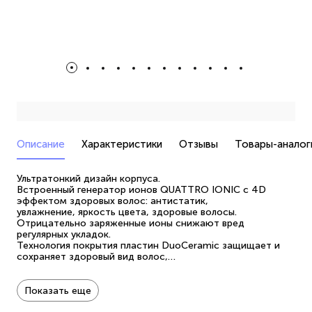
Описание
Характеристики
Отзывы
Товары-аналог
Ультратонкий дизайн корпуса.
Встроенный генератор ионов QUATTRO IONIC с 4D
эффектом здоровых волос: антистатик,
увлажнение, яркость цвета, здоровые волосы.
Отрицательно заряженные ионы снижают вред
регулярных укладок.
Технология покрытия пластин DuoCeramic защищает и
сохраняет здоровый вид волос,
обеспечивает легкое скольжение за счет керамического
покрытия с двумя дополнительными слоями.
Первый слой – для прочности и долговечности покрытия.
Показать еще
Второй - для легкого скольжения и деликатного