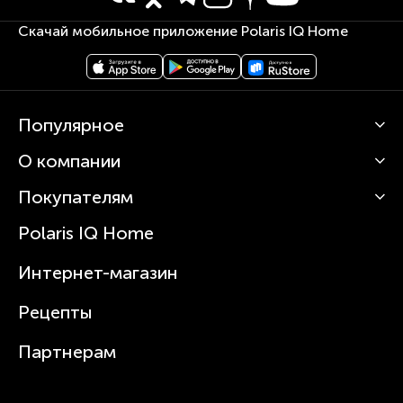
Скачай мобильное приложение Polaris IQ Home
Популярное
О компании
Кофемашины
Роботы-пылесосы
Покупателям
О Polaris
Вертикальные пылесосы
Новости
Зубные щетки и ирригаторы
Polaris IQ Home
Сервисные центры
Статьи
Чайники
Гарантийное обслуживание
Интернет-магазин
Увлажнители
Где купить
Блендеры и миксеры
Рецепты
Посуда
Партнерам