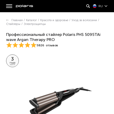
RU
Главная
/
Каталог
/
Красота и здоровье
/
Уход за волосами
/
Стайлеры
/
Электрощипцы
Профессиональный cтайлер Polaris PHS 5095TAi
wave Argan Therapy PRO
5826
отзывов