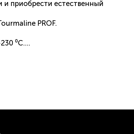
и и приобрести естественный
ourmaline PROF.
230 ⁰С.
0⁰.
ожении.