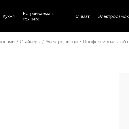
Встраиваемая
Кухня
Климат
Электросамок
техника
олосами
/
Стайлеры
/
Электрощипцы
/
Профессиональный cт