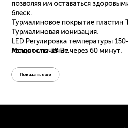
позволяя им оставаться здоровым
блеск.
Турмалиновое покрытие пластин T
Турмалиновая ионизация.
LED Регулировка температуры 150-
Автоотключение через 60 минут.
Мощность: 38 Вт.
Покрытие Soft Touch.
Размер пластин: 13×90 мм.
Готов к работе за 30 сек.
Показать еще
Удлиненный шнур: 3 метра.
Шарнирное вращение шнура на 36
Удобная петля для подвешивания.
Фиксация пластин в закрытом пол
Термосумка-коврик в комплекте.