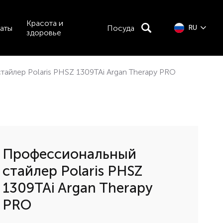
Красота и
аты
Посуда
RU
здоровье
айлер Polaris PHSZ 1309TAi Argan Therapy PRO
Профессиональный
cтайлер Polaris PHSZ
1309TAi Argan Therapy
PRO