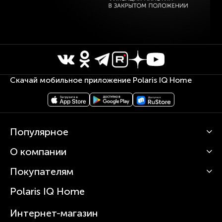
Скачай мобильное приложение Polaris IQ Home
Популярное
О компании
Кофемашины
Роботы-пылесосы
Покупателям
О Polaris
Вертикальные пылесосы
Новости
Зубные щетки и ирригаторы
Polaris IQ Home
Сервисные центры
Статьи
Чайники
Гарантийное обслуживание
Интернет-магазин
Увлажнители
Где купить