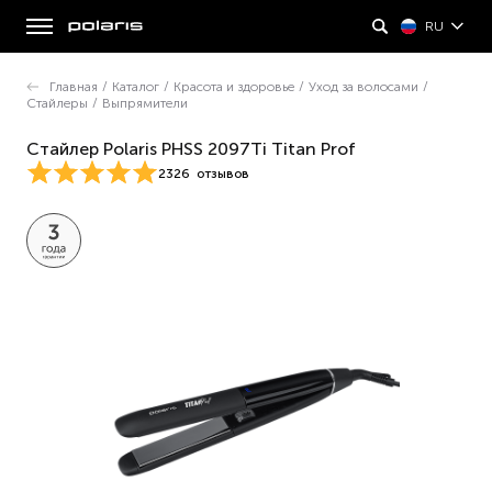
RU
Главная
/
Каталог
/
Красота и здоровье
/
Уход за волосами
/
Стайлеры
/
Выпрямители
Стайлер Polaris PHSS 2097Ti Titan Prof
2326
отзывов