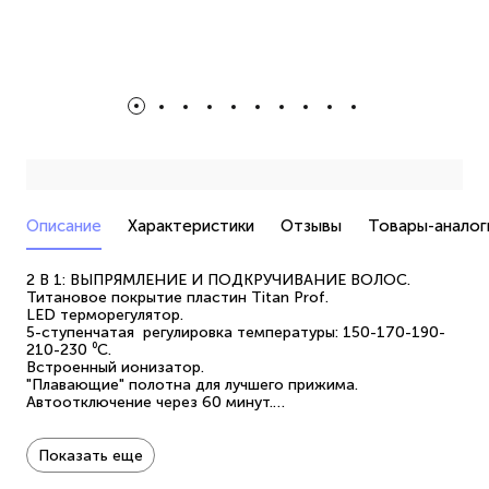
Описание
Характеристики
Отзывы
Товары-аналог
2 В 1: ВЫПРЯМЛЕНИЕ И ПОДКРУЧИВАНИЕ ВОЛОС.
Титановое покрытие пластин Titan Prof.
LED терморегулятор.
5-ступенчатая регулировка температуры: 150-170-190-
210-230 ⁰С.
Встроенный ионизатор.
"Плавающие" полотна для лучшего прижима.
Автоотключение через 60 минут.
Размер пластин: 25×110 мм.
Удлиненный шнур: 3 метра.
Шарнирное вращение шнура на 360⁰.
Показать еще
Удобная петля для подвешивания.