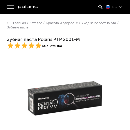
RU
Главная
/
Каталог
/
Красота и здоровье
/
Уход за полостью рта
/
Зубные пасты
Зубная паста Polaris PTP 2001-M
603
отзыва