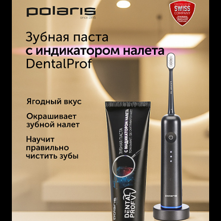
остаются недочищенными, и научиться не пропускать их
во время чистки.
Состав: Сорбитол, глицерин, ксилит, очищенная вода,
гидратированный диоксид кремния, хитозан,
полиэтиленгликоль, хлоргексидина глюконат (0,032% -
0,040%).