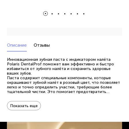
Описание
Отзывы
Инновационная зубная паста с индикатором налёта
Polaris DentalProf поможет вам эффективно и быстро
избавиться от зубного налёта и сохранить здоровье
ваших зубов.
Паста содержит специальные компоненты, которые
окрашивают зубной налёт в розовый цвет, что позволяет
легко и точно определить участки, требующие более
тщательной чистки. Это помогает предотвратить
развитие кариеса и других заболеваний полости рта.
Благодаря своей своей формуле, паста не только
эффективно удаляет налёт. но и обеспечивает защиту
Показать еще
эмали, укрепляет дёсны и освежает дыхание. Она
подходит для ежедневного использования и может быть
использована всеми, кто заботится о гигиене полости
рта или проходит обучение гигиене полости рта.
Паста помогает выявить места, которые постоянно