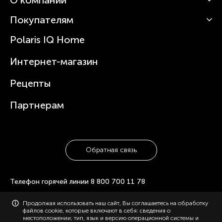
Роботы-пылесосы
Покупателям
О Polaris
Вертикальные пылесосы
Новости
Зубные щетки и ирригаторы
Polaris IQ Home
Сервисные центры
Статьи
Чайники
Гарантийное обслуживание
Интернет-магазин
Увлажнители
Где купить
Блендеры и миксеры
Рецепты
Посуда
Партнерам
Обратная связь
Телефон горячей линии
8 800 700 11 78
© 2006-2026 «Polaris». Все права защищены. Использование
Продолжая использовать наш сайт, Вы соглашаетесь на обработку
материалов с сайта polaris.ru возможно только с разрешения
файлов cookie, которые включают в себя: сведения о
администрации, с указанием активной ссылки на сайт.
местоположении; тип, язык и версию операционной системы и