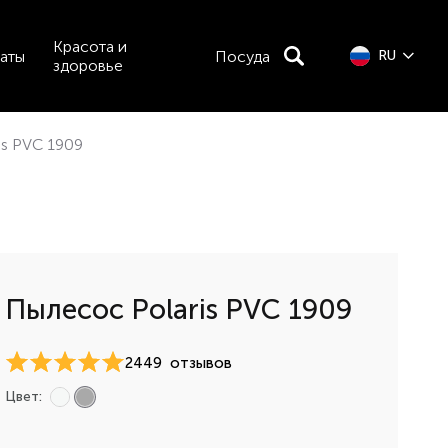
Красота и
аты
Посуда
RU
здоровье
is PVC 1909
Пылесос Polaris PVC 1909
2449
отзывов
Цвет: