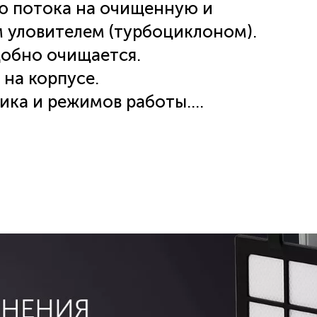
ю потока на очищенную и
 уловителем (турбоциклоном).
добно очищается.
на корпусе.
ика и режимов работы.
рковка.
а, щелевая насадка, круглая
, длина шнура 6 м.