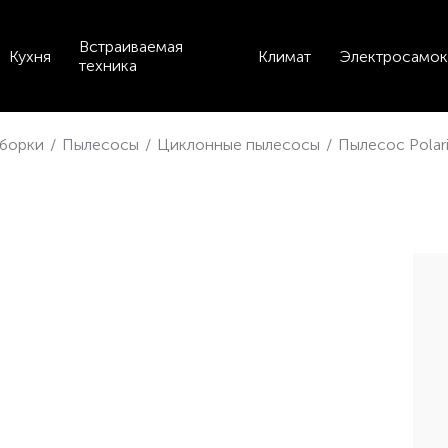
Встраиваемая
Кухня
Климат
Электросамок
техника
уборки
/
Пылесосы
/
Циклонные пылесосы
/
Пылесос Polar