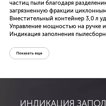
частиц пыли благодаря разделени
загрязненную фракции циклонным
Вместительный контейнер 3,0 л у
Управление мощностью на ручке и 
Индикация заполнения пылесборн
НЕРА 10 фильтрация.
Вертикальная и горизонтальная па
Показать еще
Прорезиненные колеса.
В комплекте: телескопическая труб
насадка, мини-турбощетка.
Автоматическое сматывание шнура
Гарантия 3 года.