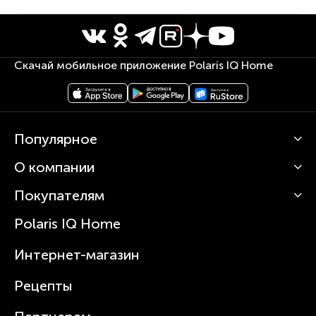
Скачай мобильное приложение Polaris IQ Home
Популярное
О компании
Кофемашины
Роботы-пылесосы
Покупателям
О Polaris
Вертикальные пылесосы
Новости
Зубные щетки и ирригаторы
Polaris IQ Home
Сервисные центры
Статьи
Чайники
Гарантийное обслуживание
Интернет-магазин
Увлажнители
Где купить
Блендеры и миксеры
Рецепты
Посуда