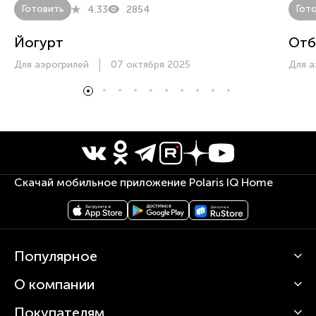
Готовить
Гот
4.33
2854
Йогурт
Отб
Для аэрогрилей
07 октября 2025
Для а
Скачай мобильное приложение Polaris IQ Home
Популярное
О компании
Кофемашины
Роботы-пылесосы
Покупателям
О Polaris