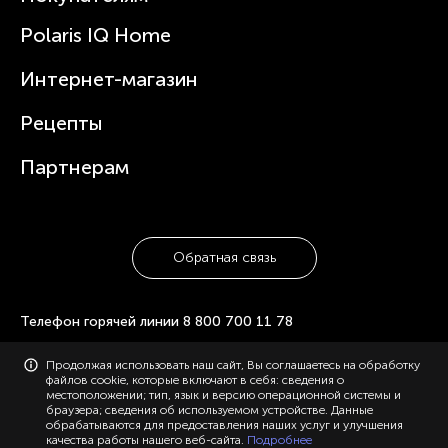
Вертикальные пылесосы
Новости
Зубные щетки и ирригаторы
Polaris IQ Home
Сервисные центры
Статьи
Чайники
Гарантийное обслуживание
Интернет-магазин
Увлажнители
Где купить
Блендеры и миксеры
Рецепты
Посуда
Партнерам
Обратная связь
Телефон горячей линии
8 800 700 11 78
© 2006-2026 «Polaris». Все права защищены. Использование
Продолжая использовать наш сайт, Вы соглашаетесь на обработку
материалов с сайта polaris.ru возможно только с разрешения
файлов cookie, которые включают в себя: сведения о
администрации, с указанием активной ссылки на сайт.
местоположении; тип, язык и версию операционной системы и
Конфиденциальность
Карта сайта
браузера; сведения об используемом устройстве. Данные
обрабатываются для предоставления наших услуг и улучшения
качества работы нашего веб-сайта.
Подробнее