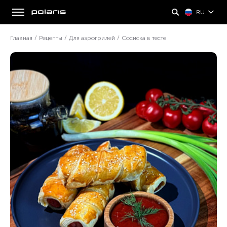
RU
Главная
/
Рецепты
/
Для аэрогрилей
/
Сосиска в тесте