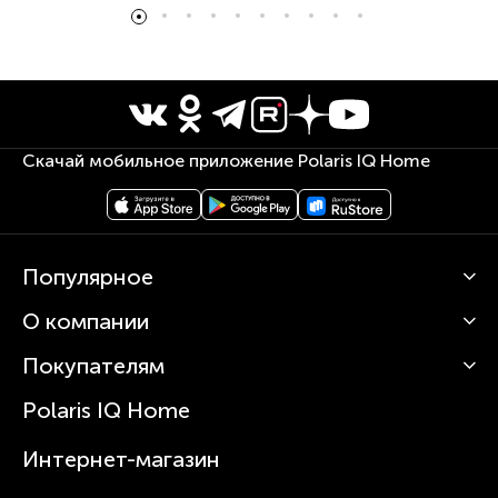
Скачай мобильное приложение Polaris IQ Home
Популярное
О компании
Кофемашины
Роботы-пылесосы
Покупателям
О Polaris
Вертикальные пылесосы
Новости
Зубные щетки и ирригаторы
Polaris IQ Home
Сервисные центры
Статьи
Чайники
Гарантийное обслуживание
Интернет-магазин
Увлажнители
Где купить
Блендеры и миксеры