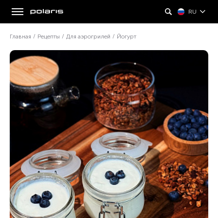
RU
Главная
/
Рецепты
/
Для аэрогрилей
/
Йогурт