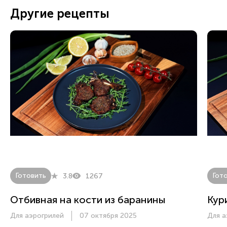
Другие рецепты
Готовить
Гот
3.8
1267
Отбивная на кости из баранины
Кур
Для аэрогрилей
07 октября 2025
Для а