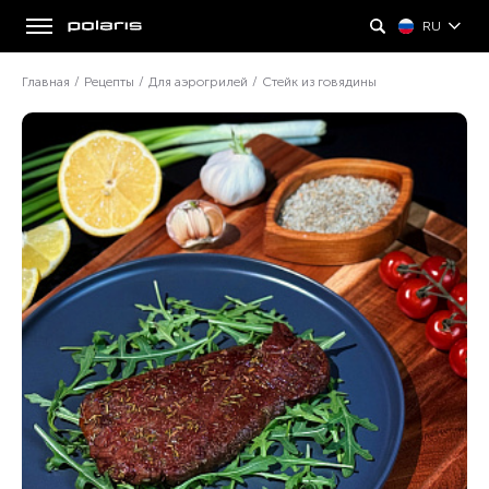
RU
Главная
/
Рецепты
/
Для аэрогрилей
/
Стейк из говядины