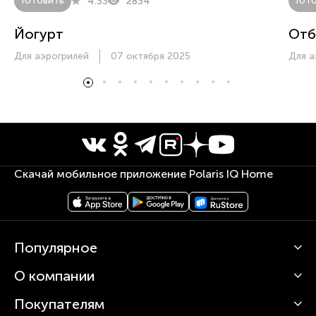
Готовить
Гот
4.33
2834
Йогурт
Отб
Для аэрогрилей
07 октября 2025
Для а
Скачай мобильное приложение Polaris IQ Home
Популярное
О компании
Кофемашины
Роботы-пылесосы
Покупателям
О Polaris
Вертикальные пылесосы