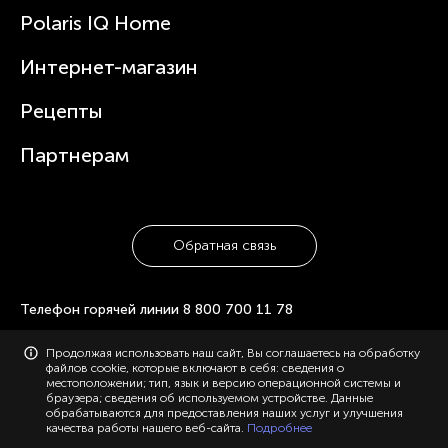
Новости
Зубные щетки и ирригаторы
Polaris IQ Home
Сервисные центры
Статьи
Чайники
Гарантийное обслуживание
Интернет-магазин
Увлажнители
Где купить
Блендеры и миксеры
Рецепты
Посуда
Партнерам
Обратная связь
Телефон горячей линии
8 800 700 11 78
© 2006-2026 «Polaris». Все права защищены. Использование
Продолжая использовать наш сайт, Вы соглашаетесь на обработку
материалов с сайта polaris.ru возможно только с разрешения
файлов cookie, которые включают в себя: сведения о
администрации, с указанием активной ссылки на сайт.
местоположении; тип, язык и версию операционной системы и
Конфиденциальность
Карта сайта
браузера; сведения об используемом устройстве. Данные
обрабатываются для предоставления наших услуг и улучшения
качества работы нашего веб-сайта.
Подробнее