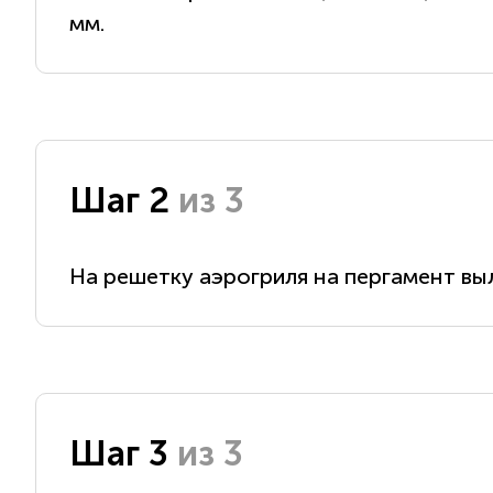
мм.
Шаг 2
из 3
На решетку аэрогриля на пергамент вы
Шаг 3
из 3