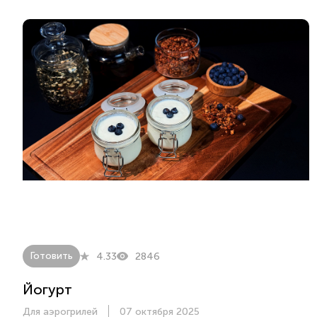
Готовить
4.33
2846
Йогурт
Для аэрогрилей
07 октября 2025