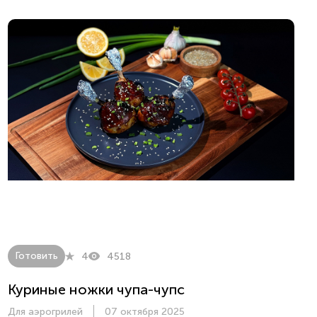
Готовить
4
4518
Куриные ножки чупа-чупс
Для аэрогрилей
07 октября 2025