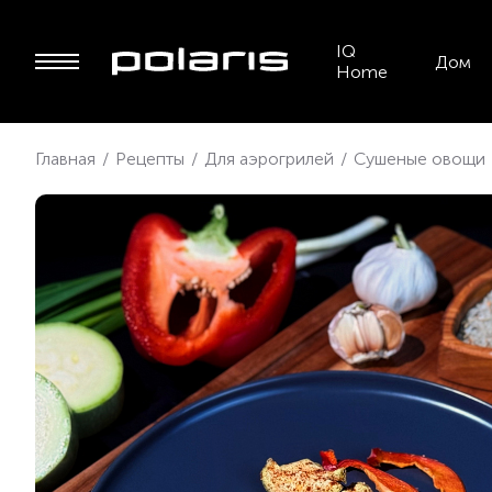
IQ
Дом
Home
Главная
/
Рецепты
/
Для аэрогрилей
/
Сушеные овощи