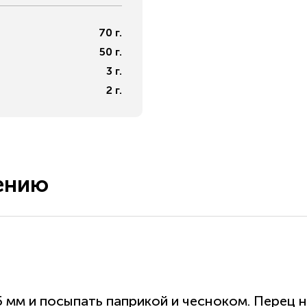
70
г.
50
г.
3
г.
2
г.
ению
 мм и посыпать паприкой и чесноком. Перец 