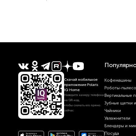
Популярн
Скачай мобильное
Кофемашины
приложение Polaris
Роботы-пылес
IQ Home
Вертикальные 
Наведите камеру телефона
на QR‑код,
Зубные щетки 
чтобы скачать его прямо
Чайники
сейчас
Увлажнители
Блендеры и ми
Посуда