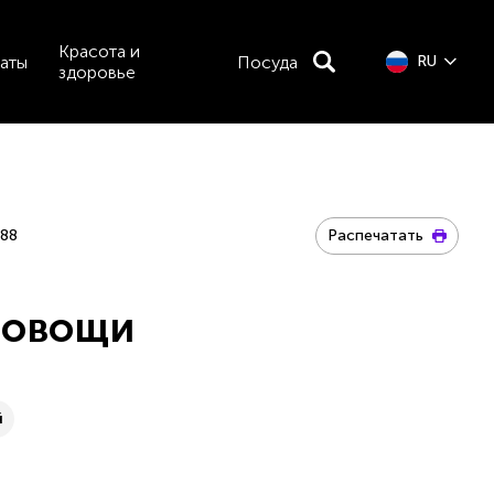
Красота и
аты
Посуда
RU
здоровье
88
Распечатать
 овощи
й