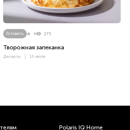
Готовить
4
273
Творожная запеканка
Десерты
15 июля
телям
Polaris IQ Home