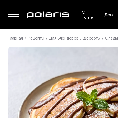
IQ
Дом
Home
Главная
/
Рецепты
/
Для блендеров
/
Десерты
/
Оладь