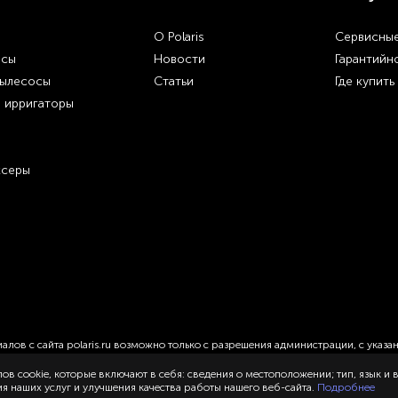
О Polaris
Сервисные
осы
Новости
Гарантийн
пылесосы
Статьи
Где купить
и ирригаторы
ксеры
лов с сайта polaris.ru возможно только с разрешения администрации, с указа
ов cookie, которые включают в себя: сведения о местоположении; тип, язык и
 наших услуг и улучшения качества работы нашего веб-сайта.
Подробнее