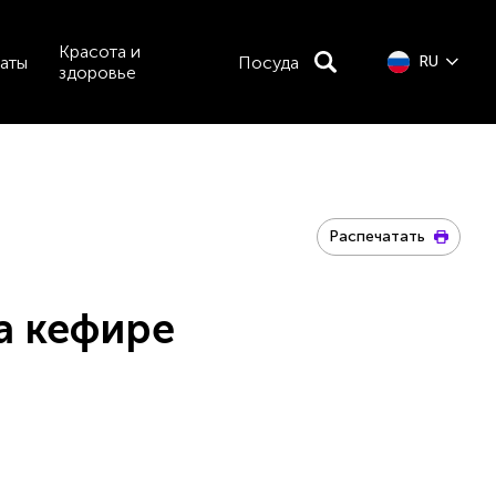
Красота и
аты
Посуда
RU
здоровье
Распечатать
а кефире