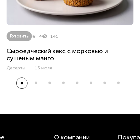
Готовить
4
141
Сыроедческий кекс с морковью и
сушеным манго
Десерты
15 июля
ое
О компании
Покупа