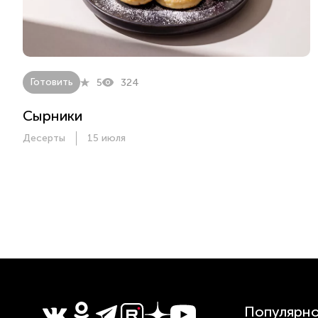
Готовить
5
324
Сырники
Десерты
15 июля
Популярн