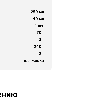
250
мл
40
мл
1
шт.
70
г
3
г
240
г
2
г
для жарки
ению