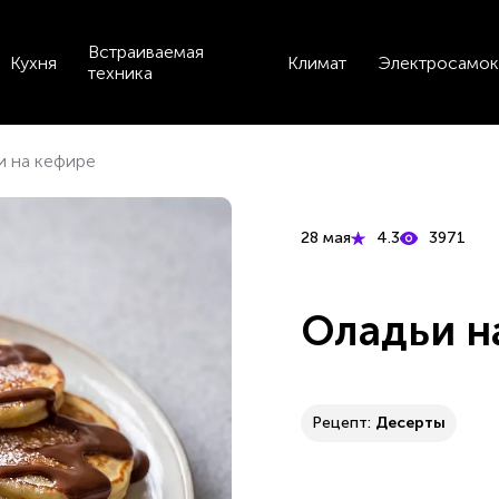
Встраиваемая
Кухня
Климат
Электросамок
техника
и на кефире
28 мая
4.3
3971
Оладьи н
Рецепт:
Десерты