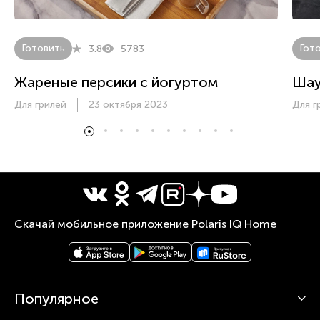
Готовить
Гот
3.8
5783
Жареные персики с йогуртом
Ша
Для грилей
23 октября 2023
Для г
Скачай мобильное приложение Polaris IQ Home
Популярное