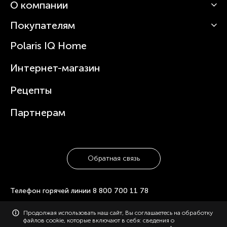
О компании
Кофемашины
Роботы-пылесосы
Покупателям
О Polaris
Вертикальные пылесосы
Новости
Зубные щетки и ирригаторы
Polaris IQ Home
Сервисные центры
Статьи
Чайники
Гарантийное обслуживание
Интернет-магазин
Увлажнители
Где купить
Блендеры и миксеры
Рецепты
Посуда
Партнерам
Обратная связь
Телефон горячей линии
8 800 700 11 78
© 2006-2026 «Polaris». Все права защищены. Использование
Продолжая использовать наш сайт, Вы соглашаетесь на обработку
материалов с сайта polaris.ru возможно только с разрешения
файлов cookie, которые включают в себя: сведения о