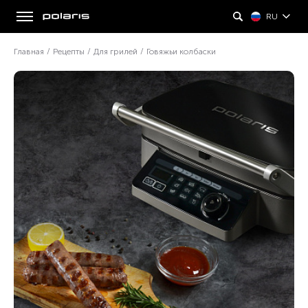
RU
Главная
/
Рецепты
/
Для грилей
/
Говяжьи колбаски