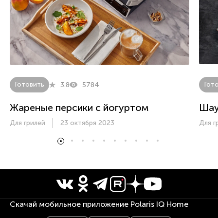
Готовить
Гот
3.8
5784
Жареные персики с йогуртом
Ша
Для грилей
23 октября 2023
Для г
Скачай мобильное приложение Polaris IQ Home