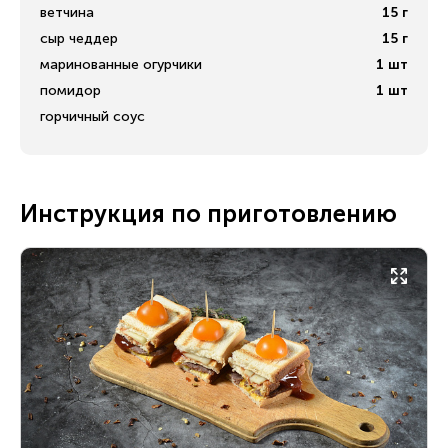
ветчина
15
г
сыр чеддер
15
г
маринованные огурчики
1
шт
помидор
1
шт
горчичный соус
Инструкция по приготовлению