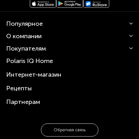
Популярное
О компании
Кофемашины
Роботы-пылесосы
Покупателям
О Polaris
Вертикальные пылесосы
Новости
Зубные щетки и ирригаторы
Polaris IQ Home
Сервисные центры
Статьи
Чайники
Гарантийное обслуживание
Интернет-магазин
Увлажнители
Где купить
Блендеры и миксеры
Рецепты
Посуда
Партнерам
Обратная связь