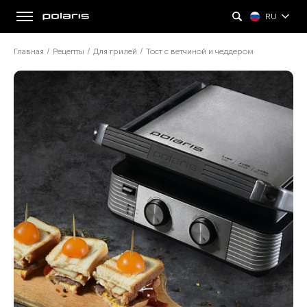
RU
Главная
/
Рецепты
/
Для грилей
/
Тост с ветчиной и чеддером