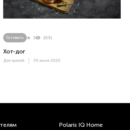
Готовить
5
2531
Хот-дог
Для грилей
09 июля 2020
телям
Polaris IQ Home