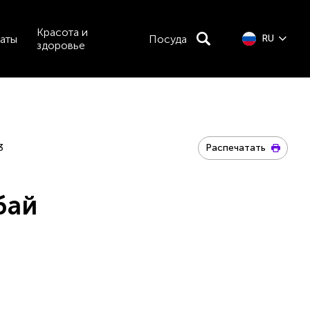
Красота и
аты
Посуда
RU
здоровье
3
Распечатать
бай