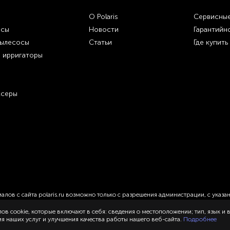
О Polaris
Сервисные
осы
Новости
Гарантийн
пылесосы
Статьи
Где купить
и ирригаторы
ксеры
лов с сайта polaris.ru возможно только с разрешения администрации, с указа
ов cookie, которые включают в себя: сведения о местоположении; тип, язык и
 наших услуг и улучшения качества работы нашего веб-сайта.
Подробнее