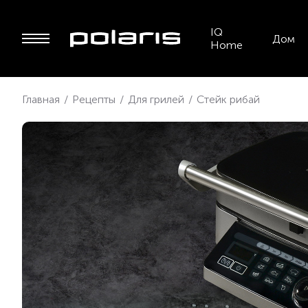
IQ
Дом
Home
Главная
/
Рецепты
/
Для грилей
/
Стейк рибай