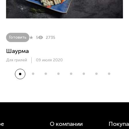
Готовить
5
2735
Шаурма
Для грилей
09 июля 2020
ое
О компании
Покупа