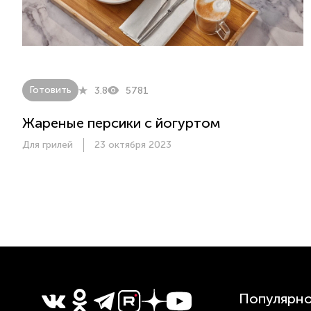
Готовить
3.8
5781
Жареные персики с йогуртом
Для грилей
23 октября 2023
Популярн