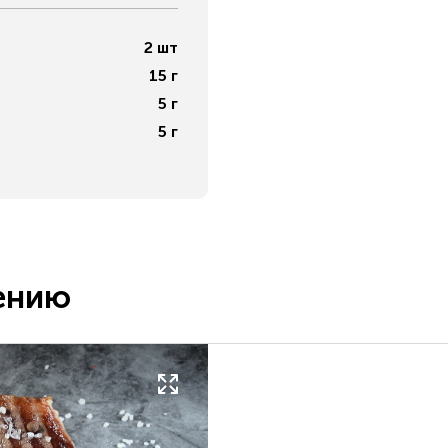
2
шт
15
г
5
г
5
г
ению