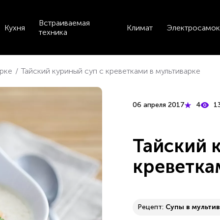
Встраиваемая
Кухня
Климат
Электросамок
техника
арке
/
Тайский куриный суп с креветками в мультиварке
06 апреля 2017
4
1
Тайский 
креветка
Рецепт:
Супы в мульти