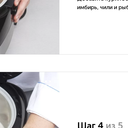
имбирь, чили и ры
Шаг 4
из 5