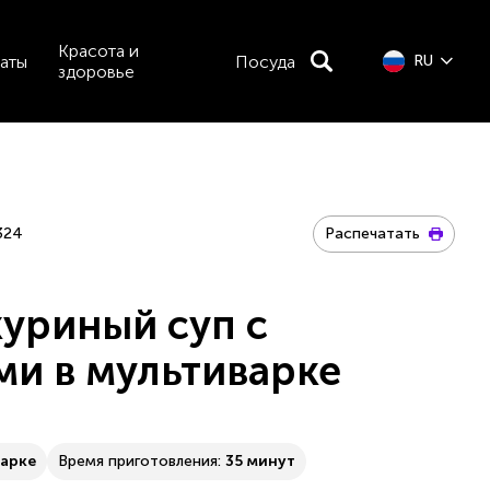
Красота и
аты
Посуда
RU
здоровье
324
Распечатать
куриный суп с
ми в мультиварке
варке
Время приготовления:
35 минут