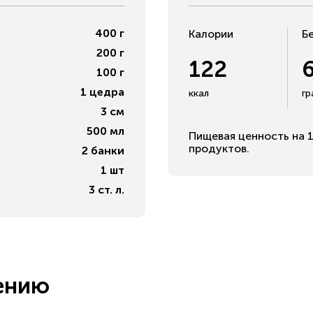
400
г
Калории
Б
200
г
122
100
г
1
цедра
ккал
г
3
см
500
мл
Пищевая ценность на 1
продуктов.
2
банки
1
шт
3
ст. л.
ению