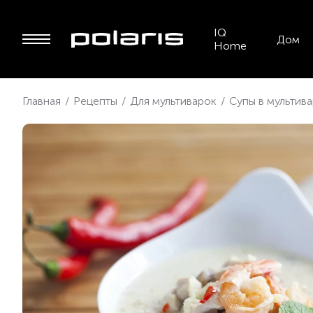
IQ
Дом
Home
Главная
/
Рецепты
/
Для мультиварок
/
Супы в мультив