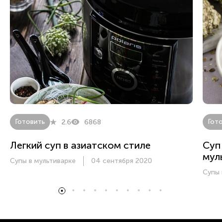
Готовить
Гот
2.6
6868
Легкий суп в азиатском стиле
Суп
мул
Супы в мультиварке
04 сентября 2020
Супы 