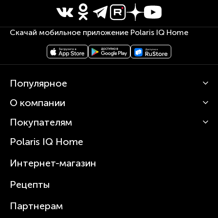
Скачай мобильное приложение Polaris IQ Home
Популярное
О компании
Кофемашины
Роботы-пылесосы
Покупателям
О Polaris
Вертикальные пылесосы
Новости
Зубные щетки и ирригаторы
Polaris IQ Home
Сервисные центры
Статьи
Чайники
Гарантийное обслуживание
Интернет-магазин
Увлажнители
Где купить
Блендеры и миксеры
Рецепты
Посуда
Партнерам