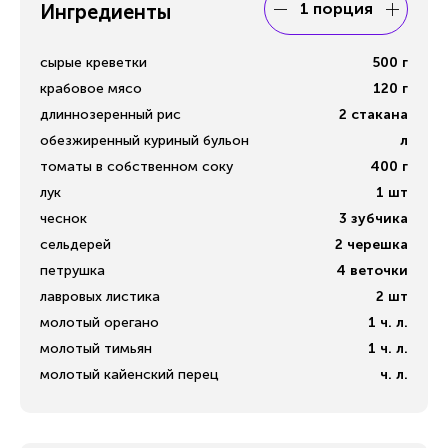
1 порция
Ингредиенты
сырые креветки
500
г
крабовое мясо
120
г
длиннозеренный рис
2
стакана
обезжиренный куриный бульон
л
томаты в собственном соку
400
г
лук
1
шт
чеснок
3
зубчика
сельдерей
2
черешка
петрушка
4
веточки
лавровых листика
2
шт
молотый орегано
1
ч. л.
молотый тимьян
1
ч. л.
молотый кайенский перец
ч. л.