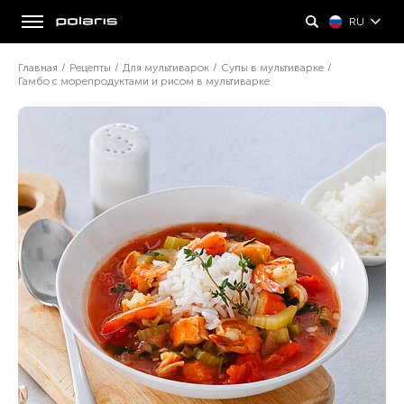
RU
Главная
/
Рецепты
/
Для мультиварок
/
Супы в мультиварке
/
Гамбо с морепродуктами и рисом в мультиварке