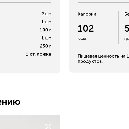
2
шт
Калории
Б
1
шт
102
100
г
1
шт
ккал
г
250
г
1
ст. ложка
Пищевая ценность на 1
продуктов.
ению