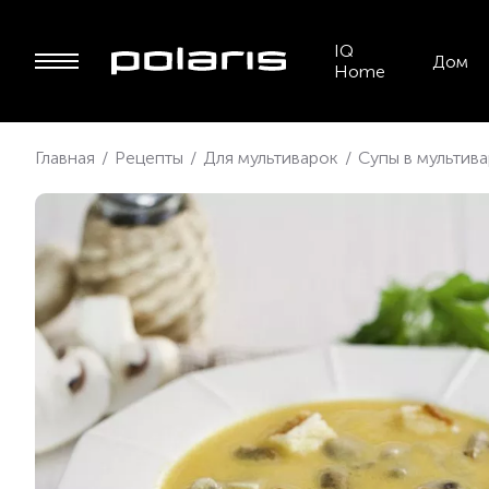
IQ
Дом
Home
Главная
/
Рецепты
/
Для мультиварок
/
Супы в мультив