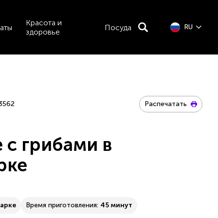
Красота и
аты
Посуда
RU
здоровье
3562
Распечатать
 с грибами в
рке
варке
Время приготовления:
45 минут