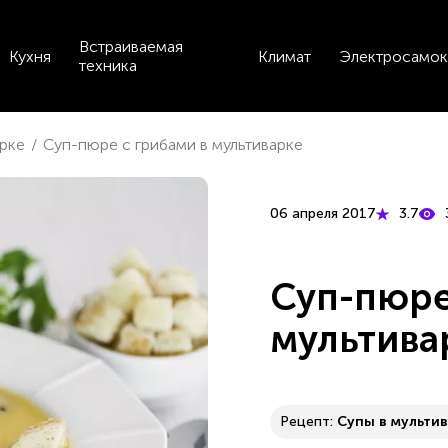
Встраиваемая
Кухня
Климат
Электросамок
техника
арке
/
Суп-пюре с грибами в мультиварке
06 апреля 2017
3.7
Суп-пюре
мультива
Рецепт:
Супы в мульти