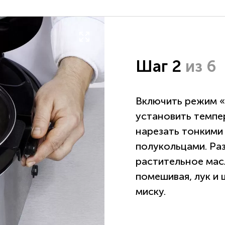
Шаг 2
из 6
Включить режим «М
установить темпе
нарезать тонкими 
полукольцами. Раз
растительное мас
помешивая, лук и 
миску.