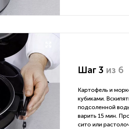
Шаг 3
из 6
Картофель и морк
кубиками. Вскипят
подсоленной воды
варить 15 мин. Пр
сито или растоло