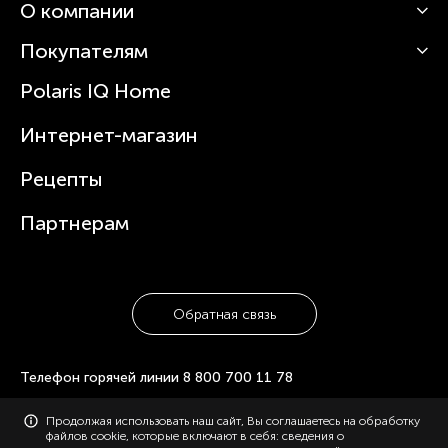
О компании
Кофемашины
Роботы-пылесосы
Покупателям
О Polaris
Вертикальные пылесосы
Новости
Зубные щетки и ирригаторы
Polaris IQ Home
Сервисные центры
Статьи
Чайники
Гарантийное обслуживание
Интернет-магазин
Увлажнители
Где купить
Блендеры и миксеры
Рецепты
Посуда
Партнерам
Обратная связь
Телефон горячей линии
8 800 700 11 78
© 2006-2026 «Polaris». Все права защищены. Использование
Продолжая использовать наш сайт, Вы соглашаетесь на обработку
материалов с сайта polaris.ru возможно только с разрешения
файлов cookie, которые включают в себя: сведения о