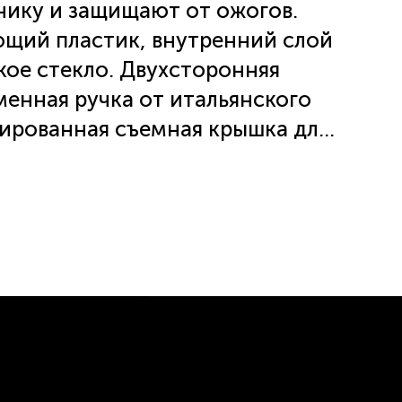
нику и защищают от ожогов.
ющий пластик, внутренний слой
ое стекло. Двухсторонняя
менная ручка от итальянского
ированная съемная крышка для
йника. Для открытия крышки
 крышки. Английский контроллер
кипячения, что равно 10 годам
хсторонняя шкала контроля
етка по диаметру прибора.