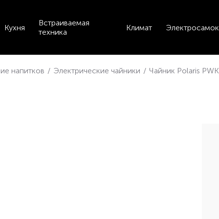
Встраиваемая
Кухня
Климат
Электросамок
техника
ие напитков
/
Электрические чайники
/
Чайник Polaris PW