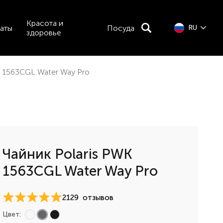
Красота и
аты
Посуда
RU
здоровье
K 1563CGL Water Way Pro
Чайник Polaris PWK
1563CGL Water Way Pro
2129
отзывов
Цвет: