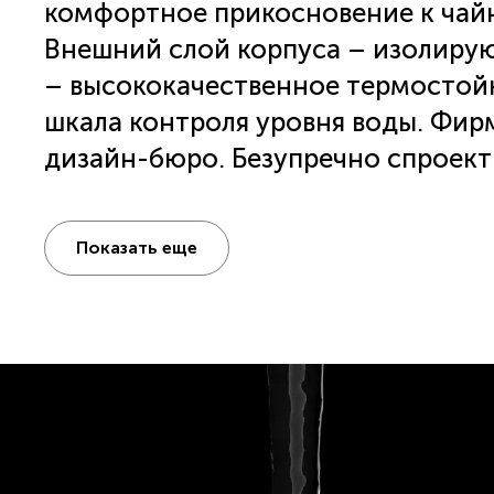
комфортное прикосновение к чай
Внешний слой корпуса – изолиру
– высококачественное термостойк
шкала контроля уровня воды. Фир
дизайн-бюро. Безупречно спроект
максимально удобной очистки ча
нужно потянуть вверх за рукоятку
Показать еще
Strix обеспечивает 15 000 циклов 
интенсивного использования. Дву
уровня воды. Яркая внешняя подсв