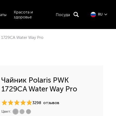
Красота и
аты
Посуда
RU
здоровье
K 1729CA Water Way Pro
Чайник Polaris PWK
1729CA Water Way Pro
3298
отзывов
Цвет: