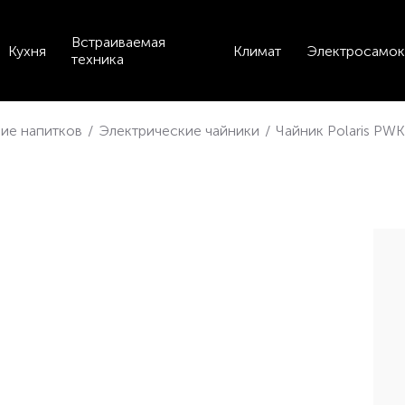
Встраиваемая
Кухня
Климат
Электросамок
техника
ие напитков
/
Электрические чайники
/
Чайник Polaris PW