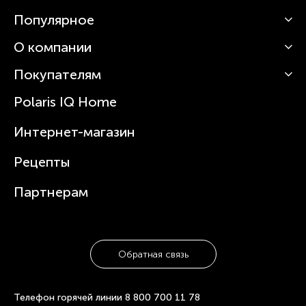
Популярное
О компании
Кофемашины
Роботы-пылесосы
Покупателям
О Polaris
Вертикальные пылесосы
Новости
Зубные щетки и ирригаторы
Polaris IQ Home
Сервисные центры
Статьи
Чайники
Гарантийное обслуживание
Интернет-магазин
Увлажнители
Где купить
Блендеры и миксеры
Рецепты
Посуда
Партнерам
Обратная связь
Телефон горячей линии
8 800 700 11 78