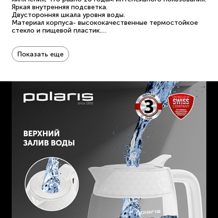
Яркая внутренняя подсветка.
Двусторонняя шкала уровня воды.
Материал корпуса- высококачественные термостойкое
стекло и пищевой пластик.
Автоматический и ручной выключатель.
Блокировка включения без воды.
Мощность 1850- 2200 Вт.
Показать еще
Объем - 1,8 л.
Гарантия - 3 года.