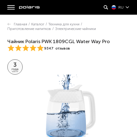
RU
Главная
/
Каталог
/
Техника для кухни
/
Приготовление напитков
/
Электрические чайники
Чайник Polaris PWK 1809CGL Water Way Pro
9347
отзывов