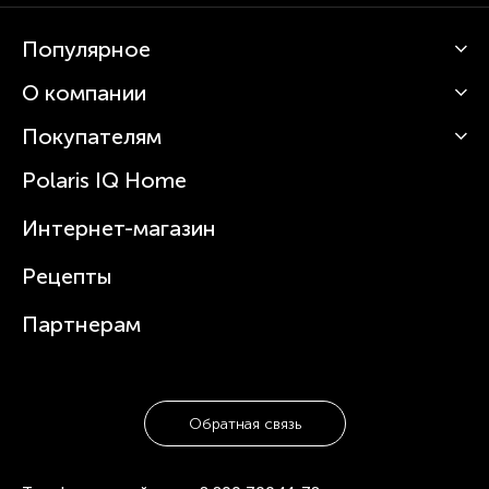
Популярное
О компании
Кофемашины
Роботы-пылесосы
Покупателям
О Polaris
Вертикальные пылесосы
Новости
Зубные щетки и ирригаторы
Polaris IQ Home
Сервисные центры
Статьи
Чайники
Гарантийное обслуживание
Интернет-магазин
Увлажнители
Где купить
Блендеры и миксеры
Рецепты
Посуда
Партнерам
Обратная связь