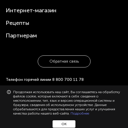
Статьи
Чайники
Гарантийное обслуживание
Интернет-магазин
Увлажнители
Где купить
Блендеры и миксеры
Рецепты
Посуда
Партнерам
Обратная связь
Телефон горячей линии
8 800 700 11 78
© 2006-2026 «Polaris». Все права защищены. Использование
Продолжая использовать наш сайт, Вы соглашаетесь на обработку
материалов с сайта polaris.ru возможно только с разрешения
файлов cookie, которые включают в себя: сведения о
администрации, с указанием активной ссылки на сайт.
местоположении; тип, язык и версию операционной системы и
Конфиденциальность
Карта сайта
браузера; сведения об используемом устройстве. Данные
обрабатываются для предоставления наших услуг и улучшения
качества работы нашего веб-сайта.
Подробнее
ОК