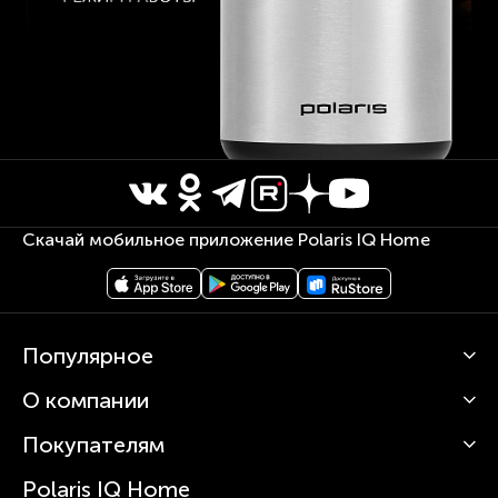
Скачай мобильное приложение Polaris IQ Home
Популярное
О компании
Кофемашины
Роботы-пылесосы
Покупателям
О Polaris
Вертикальные пылесосы
Новости
Зубные щетки и ирригаторы
Polaris IQ Home
Сервисные центры