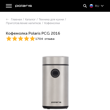
RU
Главная
/
Каталог
/
Техника для кухни
/
Приготовление напитков
/
Кофемолки
Кофемолка Polaris PCG 2016
1704
отзыва