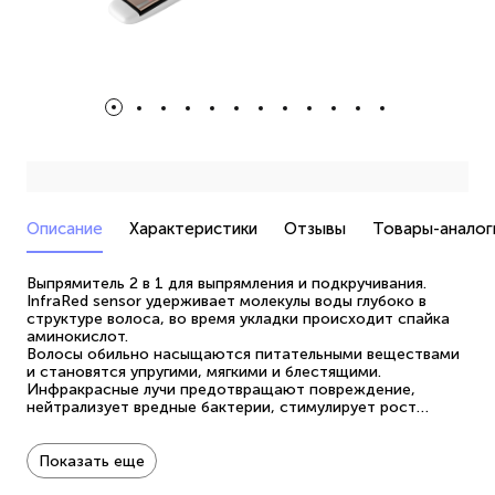
Описание
Характеристики
Отзывы
Товары-аналог
Выпрямитель 2 в 1 для выпрямления и подкручивания.
InfraRed sensor удерживает молекулы воды глубоко в
структуре волоса, во время укладки происходит спайка
аминокислот.
Волосы обильно насыщаются питательными веществами
и становятся упругими, мягкими и блестящими.
Инфракрасные лучи предотвращают повреждение,
нейтрализует вредные бактерии, стимулирует рост
здоровых волос.
После укладки повышается прочность и эластичность
каждого волоса.
Показать еще
Размер пластин 25*100 мм.