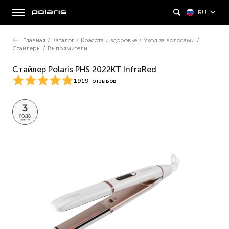
RU
Главная
/
Каталог
/
Красота и здоровье
/
Уход за волосами
/
Стайлеры
/
Выпрямители
Стайлер Polaris PHS 2022KT InfraRed
1919
отзывов