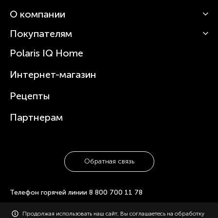
О компании
Кофемашины
Роботы-пылесосы
Покупателям
О Polaris
Вертикальные пылесосы
Новости
Зубные щетки и ирригаторы
Polaris IQ Home
Сервисные центры
Статьи
Чайники
Гарантийное обслуживание
Интернет-магазин
Увлажнители
Где купить
Блендеры и миксеры
Рецепты
Посуда
Партнерам
Обратная связь
Телефон горячей линии
8 800 700 11 78
© 2006-2026 «Polaris». Все права защищены. Использование
Продолжая использовать наш сайт, Вы соглашаетесь на обработку