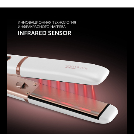
Подходит для использования в любой стране мира 110-
240V.
Встроенный генератор ионов.
Цифровой LED дисплей.
5 режимов нагрева: 150-170-190-210-230 ⁰С
Быстрый нагрев 15 сек (до 150⁰С)
Блокировка рабочей температуры.
Фиксация корпуса в закрытом положении.
Шнур 2 м с шарнирным вращением на 360°.
Петелька для подвешивания.
Защита от перегрева.
Автоотключение через 60 мин.