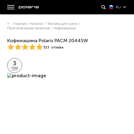
RU
Главная
/
Каталог
/
Техника для кухни
/
Приготовление напитков
/
Кофемашины
Кофемашина Polaris PACM 2044SW
323
отзыва