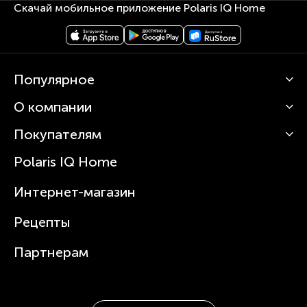
Скачай мобильное приложение Polaris IQ Home
Популярное
О компании
Кофемашины
Роботы-пылесосы
Покупателям
О Polaris
Вертикальные пылесосы
Новости
Зубные щетки и ирригаторы
Polaris IQ Home
Сервисные центры
Статьи
Чайники
Гарантийное обслуживание
Интернет-магазин
Увлажнители
Где купить
Блендеры и миксеры
Рецепты
Посуда
Партнерам