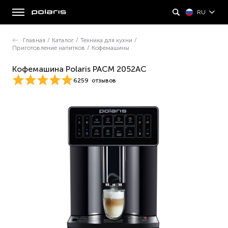
RU
Главная
/
Каталог
/
Техника для кухни
/
Приготовление напитков
/
Кофемашины
Кофемашина Polaris PACM 2052AC
6259
отзывов