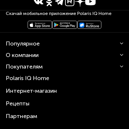
Скачай мобильное приложение Polaris IQ Home
Популярное
О компании
Кофемашины
Роботы-пылесосы
Покупателям
О Polaris
Вертикальные пылесосы
Новости
Зубные щетки и ирригаторы
Polaris IQ Home
Сервисные центры
Статьи
Чайники
Гарантийное обслуживание
Интернет-магазин
Увлажнители
Где купить
Блендеры и миксеры
Рецепты
Посуда
Партнерам