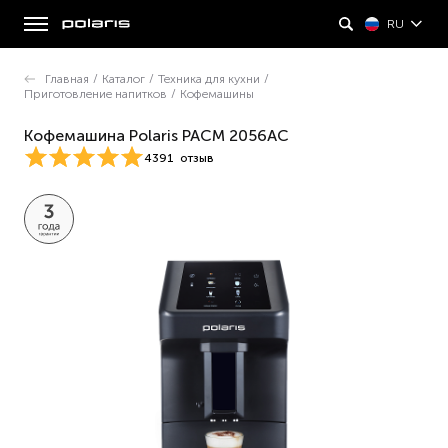
RU
Главная
/
Каталог
/
Техника для кухни
/
Приготовление напитков
/
Кофемашины
Кофемашина Polaris PACM 2056AC
4391
отзыв